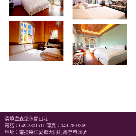
清境盧森堡休閒山莊
電話：
049-2801511
傳真：049-2803869
地址：南投縣仁愛鄉大同村壽亭巷28號