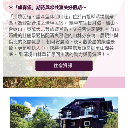
＊「盧森堡」期待與您共渡美好假期～
「清境民宿‧盧森堡休閒山莊」位於南投縣清境風景
區，為登記合法之清境民宿。 驅車前往日月潭、廬山、
合歡山、奧萬大…等旅遊景點，交通皆快速便利。 群山
環繞的壯麗景觀搭配清爽澄澈的山林芬多精，展現無與
倫比的悠閒氣息； 朝可賞晨曦、夜可觀繁星的絕佳景
致，更是暢快人心。快將世俗喧囂及煩憂拋至山間谷
底， 到清境山林重新尋回生活的動力與勇氣吧！。
住宿資訊