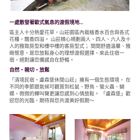
一處散發著歐式氣息的渡假境地...
區主人十分熱愛花草，山莊園區內栽植香水百合與各式
花種，飄香四溢。 山莊精心規劃兩人、四人、六人及十
人的雅致房型和樓中樓的客房型式； 間間舒適溫馨、雅
緻愜意，是您放鬆身心的理想渡假選擇，來此住宿一
宿，絕對讓您備感自在舒暢。
自然‧親切‧放鬆
「清境民宿‧盧森堡休閒山莊」擁有一個生態環境， 在
不同的季節跟氣候可觀賞到松鼠、野鳥、螢火蟲、蝴
蝶，微微的蟬叫聲更讓您感到心情放鬆。 「盧森堡」歡
迎您的光臨，期待與您共渡美好假期～