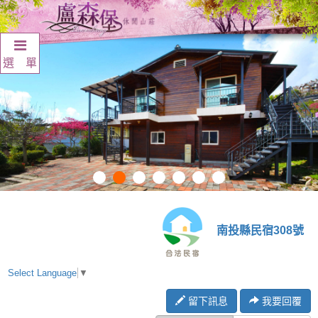
選 單
南投縣民宿308號
Select Language
▼
留下訊息
我要回覆