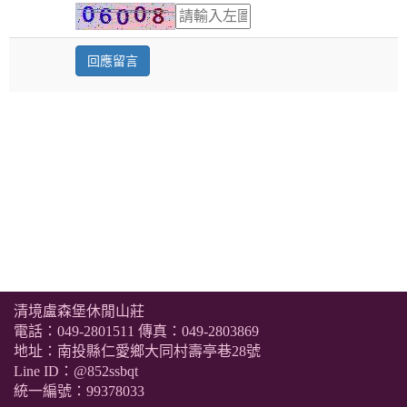
清境盧森堡休閒山莊
電話：
049-2801511
傳真：049-2803869
地址：南投縣仁愛鄉大同村壽亭巷28號
Line ID：@852ssbqt
統一編號：99378033