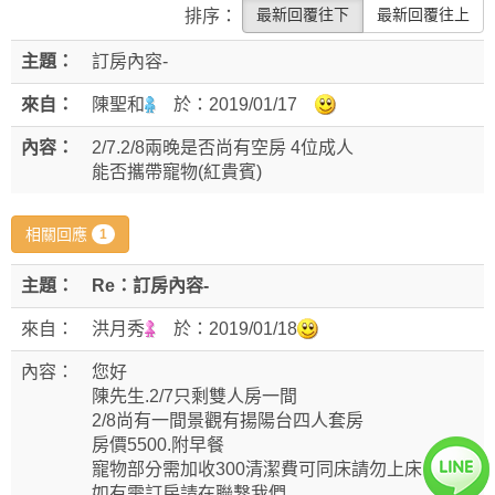
最新回覆往下
最新回覆往上
排序：
主題：
訂房內容-
來自：
陳聖和
於：
2019/01/17
內容：
2/7.2/8兩晚是否尚有空房 4位成人
能否攜帶寵物(紅貴賓)
相關回應
1
主題：
Re：訂房內容-
來自：
洪月秀
於：
2019/01/18
內容：
您好
陳先生.2/7只剩雙人房一間
2/8尚有一間景觀有揚陽台四人套房
房價5500.附早餐
寵物部分需加收300清潔費可同床請勿上床
如有需訂房請在聯繫我們.