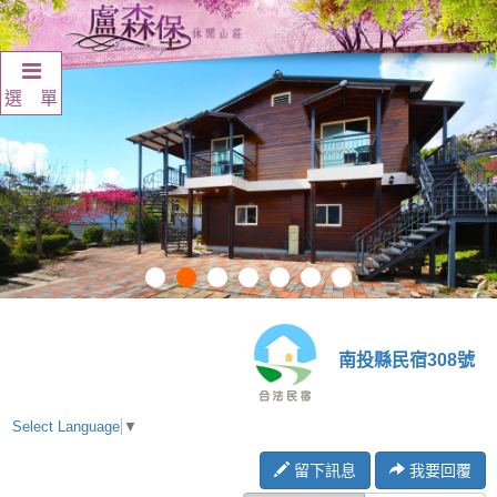
選 單
南投縣民宿308號
Select Language
▼
留下訊息
我要回覆