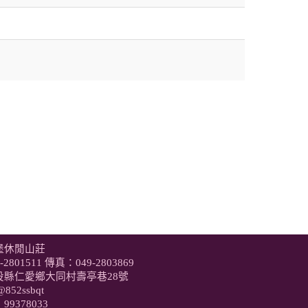
堡休閒山莊
-2801511
傳真：049-2803869
投縣仁愛鄉大同村壽亭巷28號
@852ssbqt
9378033